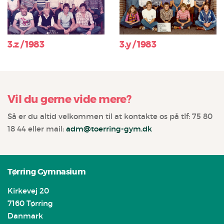
3.z / 1983
3.y / 1983
Vil du gerne vide mere?
Så er du altid velkommen til at kontakte os på tlf: 75 80
18 44 eller mail:
adm@toerring-gym.dk
Tørring Gymnasium
Kirkevej 20
7160 Tørring
Danmark