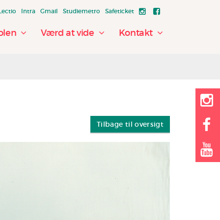
Lectio
Intra
Gmail
Studiemetro
Safeticket
olen
Værd at vide
Kontakt
Tilbage til oversigt