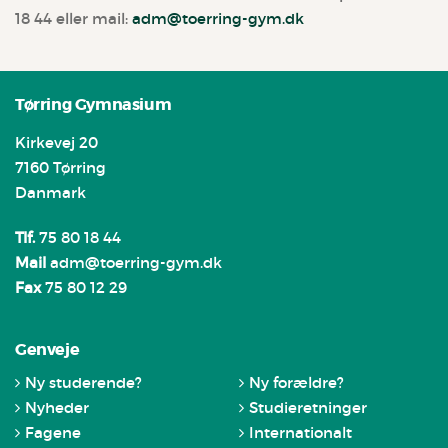
18 44 eller mail:
adm@toerring-gym.dk
Tørring Gymnasium
Kirkevej 20
7160 Tørring
Danmark
Tlf.
75 80 18 44
Mail
adm@toerring-gym.dk
Fax
75 80 12 29
Genveje
Ny studerende?
Ny forældre?
Nyheder
Studieretninger
Fagene
Internationalt