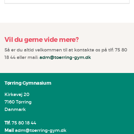
Vil du gerne vide mere?
Så er du altid velkommen til at kontakte os på tlf: 75 80
18 44 eller mail:
adm@toerring-gym.dk
Tørring Gymnasium
Kirkevej 20
7160 Tørring
Danmark
Tlf.
75 80 18 44
Mail
adm@toerring-gym.dk