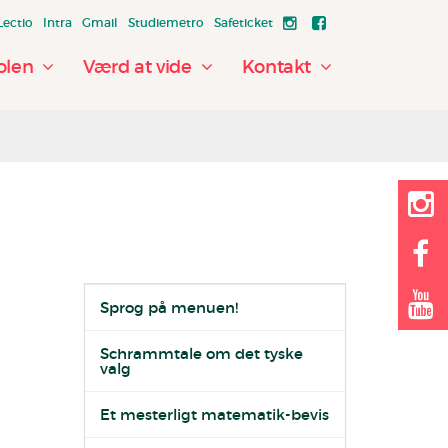
Lectio
Intra
Gmail
Studiemetro
Safeticket
olen
Værd at vide
Kontakt
Sprog på menuen!
Schrammtale om det tyske
valg
Et mesterligt matematik-bevis