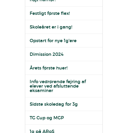
Festligt første flex!
Skoleåret er i gang!
Opstart for nye 1g'ere
Dimission 2024
Årets første huer!
Info vedrørende fejring af
elever ved afsluttende
eksaminer
Sidste skoledag for 3g
TG Cup og MGP
1g på ARoS