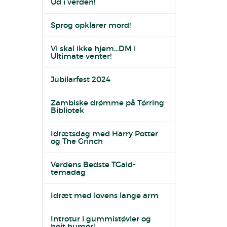
Ud i verden!
Sprog opklarer mord!
Vi skal ikke hjem...DM i
Ultimate venter!
Jubilarfest 2024
Zambiske drømme på Tørring
Bibliotek
Idrætsdag med Harry Potter
og The Grinch
Verdens Bedste TGaid-
temadag
Idræt med lovens lange arm
Introtur i gummistøvler og
højt humør!