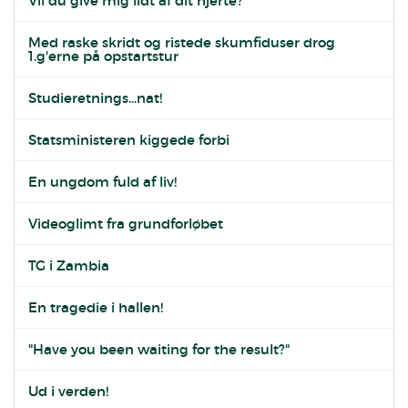
Vil du give mig lidt af dit hjerte?
Med raske skridt og ristede skumfiduser drog
1.g'erne på opstartstur
Studieretnings...nat!
Statsministeren kiggede forbi
En ungdom fuld af liv!
Videoglimt fra grundforløbet
TG i Zambia
En tragedie i hallen!
"Have you been waiting for the result?"
Ud i verden!