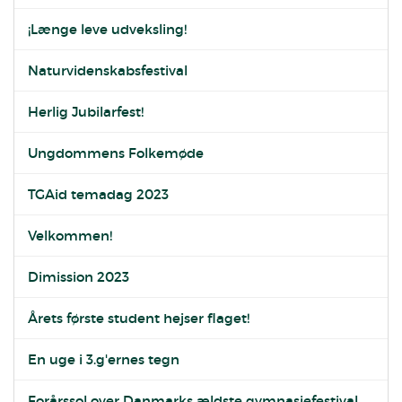
¡Længe leve udveksling!
Naturvidenskabsfestival
Herlig Jubilarfest!
Ungdommens Folkemøde
TGAid temadag 2023
Velkommen!
Dimission 2023
Årets første student hejser flaget!
En uge i 3.g'ernes tegn
Forårssol over Danmarks ældste gymnasiefestival