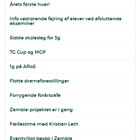
Årets første huer!
Info vedrørende fejring af elever ved afsluttende
eksaminer
Sidste skoledag for 3g
TG Cup og MGP
1g på ARoS
Flotte dramaforestillinger
Forrygende forårscafe
Zambia-projektet er i gang
Fællestime med Kristian Leth
Eventyrligt besøg i Zambia