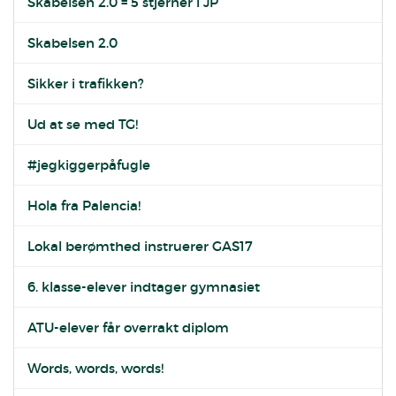
Skabelsen 2.0 = 5 stjerner i JP
Skabelsen 2.0
Sikker i trafikken?
Ud at se med TG!
#jegkiggerpåfugle
Hola fra Palencia!
Lokal berømthed instruerer GAS17
6. klasse-elever indtager gymnasiet
ATU-elever får overrakt diplom
Words, words, words!