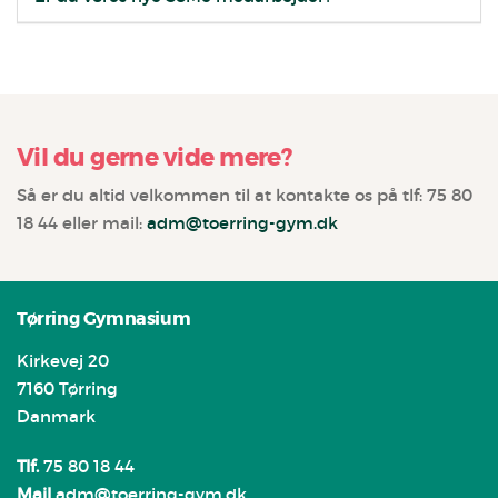
Vil du gerne vide mere?
Så er du altid velkommen til at kontakte os på tlf: 75 80
18 44 eller mail:
adm@toerring-gym.dk
Tørring Gymnasium
Kirkevej 20
7160 Tørring
Danmark
Tlf.
75 80 18 44
Mail
adm@toerring-gym.dk