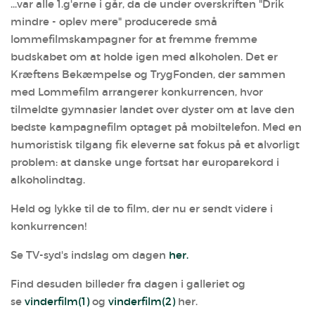
...var alle 1.g'erne i går, da de under overskriften "Drik
mindre - oplev mere" producerede små
lommefilmskampagner for at fremme fremme
budskabet om at holde igen med alkoholen. Det er
Kræftens Bekæmpelse og TrygFonden, der sammen
med Lommefilm arrangerer konkurrencen, hvor
tilmeldte gymnasier landet over dyster om at lave den
bedste kampagnefilm optaget på mobiltelefon. Med en
humoristisk tilgang fik eleverne sat fokus på et alvorligt
problem: at danske unge fortsat har europarekord i
alkoholindtag.
Held og lykke til de to film, der nu er sendt videre i
konkurrencen!
Se TV-syd's indslag om dagen
her.
Find desuden billeder fra dagen i galleriet og
se
vinderfilm(1)
og
vinderfilm(2)
her.