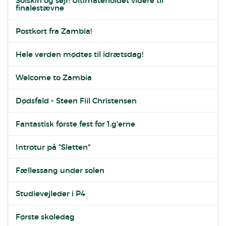
Solskin og sejr: Ultimateholdet videre til
finalestævne
Postkort fra Zambia!
Hele verden mødtes til idrætsdag!
Welcome to Zambia
Dødsfald - Steen Fiil Christensen
Fantastisk første fest for 1.g'erne
Introtur på "Sletten"
Fællessang under solen
Studievejleder i P4
Første skoledag