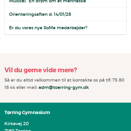
Musical: “En drøm om et menneske”
Orienteringsaften d. 14/01/26
Er du vores nye SoMe medarbejder?
Vil du gerne vide mere?
Så er du altid velkommen til at kontakte os på tlf: 75 80
18 44 eller mail:
adm@toerring-gym.dk
Tørring Gymnasium
Kirkevej 20
7160 Tørring