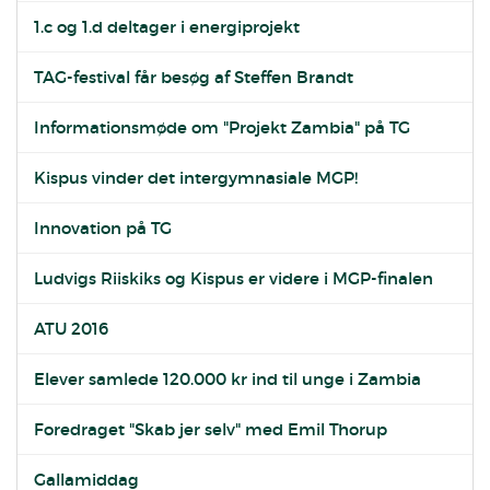
1.c og 1.d deltager i energiprojekt
TAG-festival får besøg af Steffen Brandt
Informationsmøde om "Projekt Zambia" på TG
Kispus vinder det intergymnasiale MGP!
Innovation på TG
Ludvigs Riiskiks og Kispus er videre i MGP-finalen
ATU 2016
Elever samlede 120.000 kr ind til unge i Zambia
Foredraget "Skab jer selv" med Emil Thorup
Gallamiddag