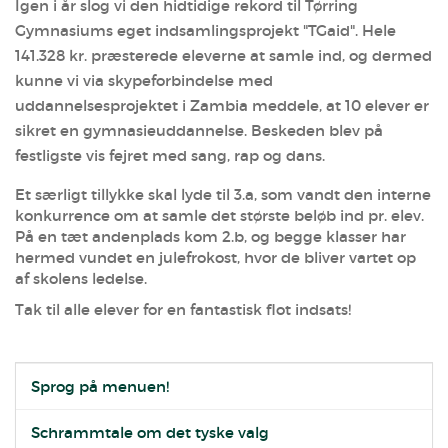
Igen i år slog vi den hidtidige rekord til Tørring
Gymnasiums eget indsamlingsprojekt "TGaid". Hele
141.328 kr. præsterede eleverne at samle ind, og dermed
kunne vi via skypeforbindelse med
uddannelsesprojektet i Zambia meddele, at 10 elever er
sikret en gymnasieuddannelse. Beskeden blev på
festligste vis fejret med sang, rap og dans.
Et særligt tillykke skal lyde til 3.a, som vandt den interne
konkurrence om at samle det største beløb ind pr. elev.
På en tæt andenplads kom 2.b, og begge klasser har
hermed vundet en julefrokost, hvor de bliver vartet op
af skolens ledelse.
Tak til alle elever for en fantastisk flot indsats!
Sprog på menuen!
Schrammtale om det tyske valg