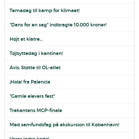
Temadag til kamp for klimaet!
"Dans for en sag" indbragte 10.000 kroner!
Højt at klatre...
Tøjbyttedag i kantinen!
Avis: Støtte til OL-atlet
¡Hola! fra Palencia
"Gamle elevers fest"
Trekantens MGP-finale
Med samfundsfag på ekskursion til København!
Vores indre kode!