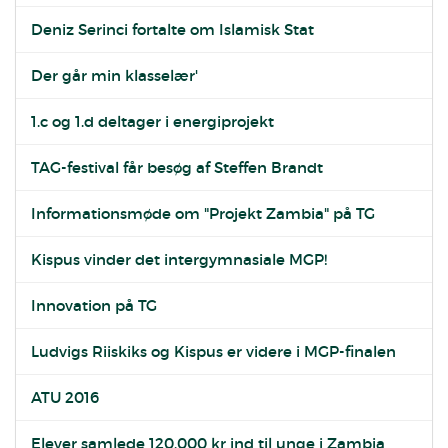
Deniz Serinci fortalte om Islamisk Stat
Der går min klasselær'
1.c og 1.d deltager i energiprojekt
TAG-festival får besøg af Steffen Brandt
Informationsmøde om "Projekt Zambia" på TG
Kispus vinder det intergymnasiale MGP!
Innovation på TG
Ludvigs Riiskiks og Kispus er videre i MGP-finalen
ATU 2016
Elever samlede 120.000 kr ind til unge i Zambia