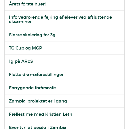
Årets første huer!
Info vedrørende fejring af elever ved afsluttende
eksaminer
Sidste skoledag for 3g
TG Cup og MGP
1g på ARoS
Flotte dramaforestillinger
Forrygende forårscafe
Zambia-projektet er i gang
Fællestime med Kristian Leth
Eventyrligt besøg i Zambia