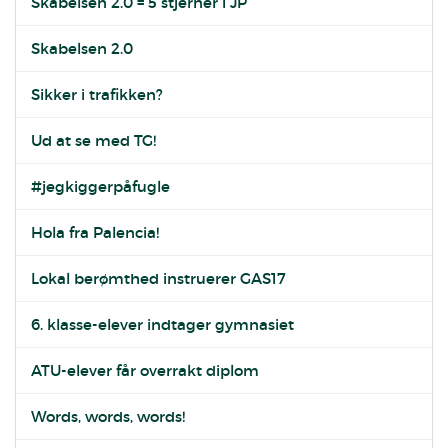
Skabelsen 2.0 = 5 stjerner i JP
Skabelsen 2.0
Sikker i trafikken?
Ud at se med TG!
#jegkiggerpåfugle
Hola fra Palencia!
Lokal berømthed instruerer GAS17
6. klasse-elever indtager gymnasiet
ATU-elever får overrakt diplom
Words, words, words!