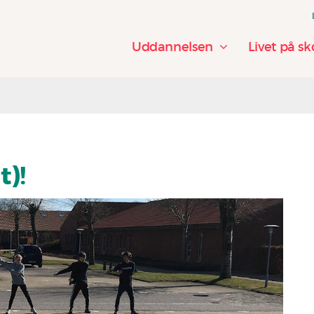
Uddannelsen
Livet på sk
t)!