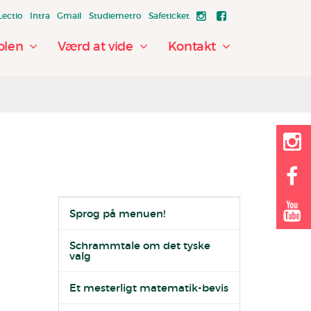
Lectio
Intra
Gmail
Studiemetro
Safeticket
olen
Værd at vide
Kontakt
Sprog på menuen!
Schrammtale om det tyske
valg
Et mesterligt matematik-bevis