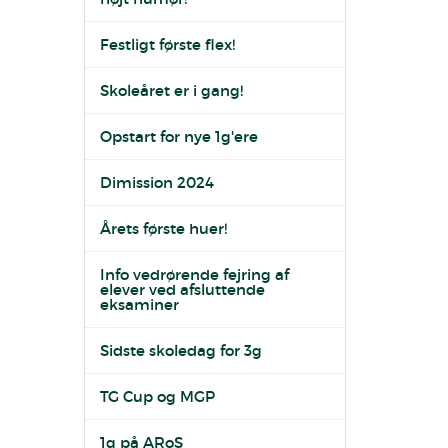
Festligt første flex!
Skoleåret er i gang!
Opstart for nye 1g'ere
Dimission 2024
Årets første huer!
Info vedrørende fejring af
elever ved afsluttende
eksaminer
Sidste skoledag for 3g
TG Cup og MGP
1g på ARoS