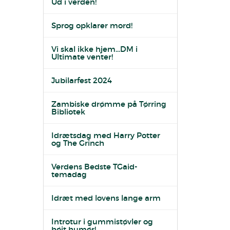
Ud i verden!
Sprog opklarer mord!
Vi skal ikke hjem...DM i
Ultimate venter!
Jubilarfest 2024
Zambiske drømme på Tørring
Bibliotek
Idrætsdag med Harry Potter
og The Grinch
Verdens Bedste TGaid-
temadag
Idræt med lovens lange arm
Introtur i gummistøvler og
højt humør!