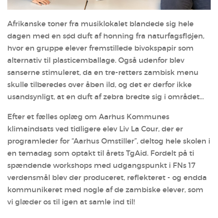
Afrikanske toner fra musiklokalet blandede sig hele
dagen med en sød duft af honning fra naturfagsfløjen,
hvor en gruppe elever fremstillede bivokspapir som
alternativ til plasticemballage. Også udenfor blev
sanserne stimuleret, da en tre-retters zambisk menu
skulle tilberedes over åben ild, og det er derfor ikke
usandsynligt, at en duft af zebra bredte sig i området…
Efter et fælles oplæg om Aarhus Kommunes
klimaindsats ved tidligere elev Liv La Cour, der er
programleder for “Aarhus Omstiller”, deltog hele skolen i
en temadag som optakt til årets TgAid. Fordelt på ti
spændende workshops med udgangspunkt i FNs 17
verdensmål blev der produceret, reflekteret - og endda
kommunikeret med nogle af de zambiske elever, som
vi glæder os til igen at samle ind til!