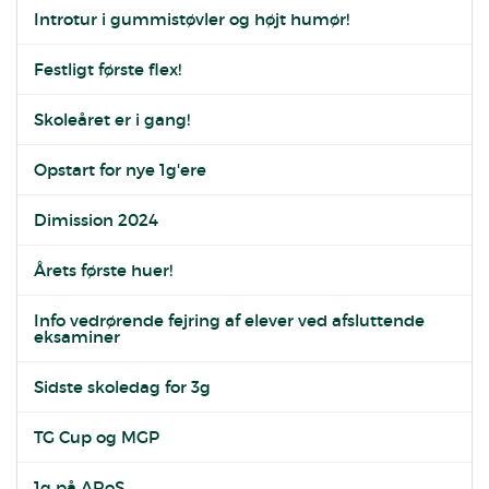
Introtur i gummistøvler og højt humør!
Festligt første flex!
Skoleåret er i gang!
Opstart for nye 1g'ere
Dimission 2024
Årets første huer!
Info vedrørende fejring af elever ved afsluttende
eksaminer
Sidste skoledag for 3g
TG Cup og MGP
1g på ARoS