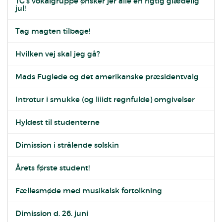
TG's vokalgruppe ønsker jer alle en rigtig glædelig
jul!
Tag magten tilbage!
Hvilken vej skal jeg gå?
Mads Fuglede og det amerikanske præsidentvalg
Introtur i smukke (og liiidt regnfulde) omgivelser
Hyldest til studenterne
Dimission i strålende solskin
Årets første student!
Fællesmøde med musikalsk fortolkning
Dimission d. 26. juni