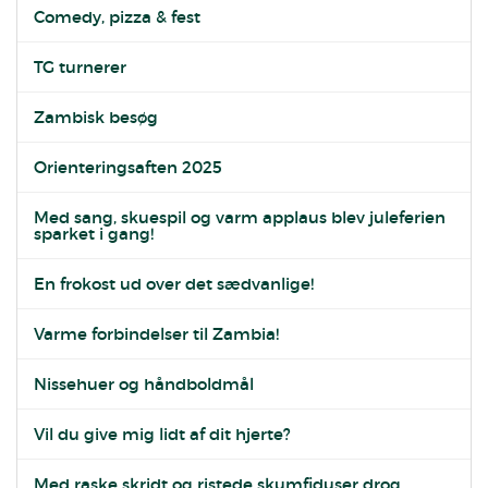
Comedy, pizza & fest
TG turnerer
Zambisk besøg
Orienteringsaften 2025
Med sang, skuespil og varm applaus blev juleferien
sparket i gang!
En frokost ud over det sædvanlige!
Varme forbindelser til Zambia!
Nissehuer og håndboldmål
Vil du give mig lidt af dit hjerte?
Med raske skridt og ristede skumfiduser drog