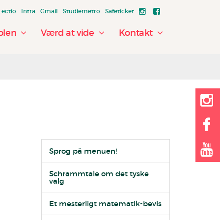
Lectio
Intra
Gmail
Studiemetro
Safeticket
olen
Værd at vide
Kontakt
Sprog på menuen!
Schrammtale om det tyske
valg
Et mesterligt matematik-bevis