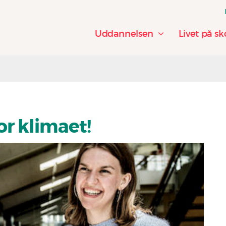
Uddannelsen
Livet på sk
r klimaet!