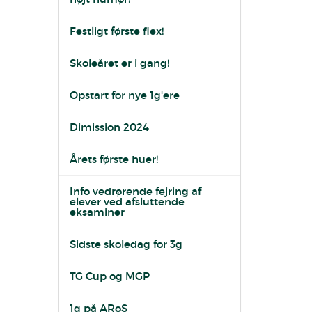
Festligt første flex!
Skoleåret er i gang!
Opstart for nye 1g'ere
Dimission 2024
Årets første huer!
Info vedrørende fejring af
elever ved afsluttende
eksaminer
Sidste skoledag for 3g
TG Cup og MGP
1g på ARoS