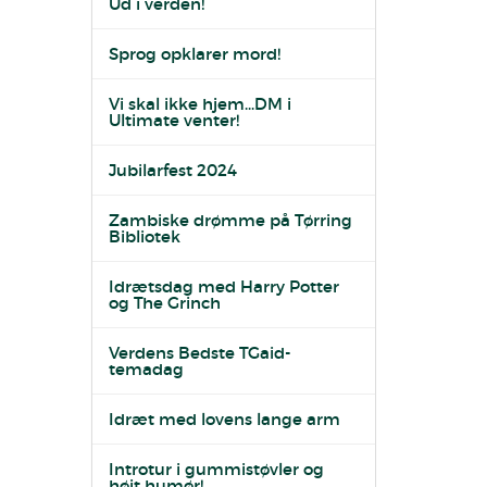
Ud i verden!
Sprog opklarer mord!
Vi skal ikke hjem...DM i
Ultimate venter!
Jubilarfest 2024
Zambiske drømme på Tørring
Bibliotek
Idrætsdag med Harry Potter
og The Grinch
Verdens Bedste TGaid-
temadag
Idræt med lovens lange arm
Introtur i gummistøvler og
højt humør!